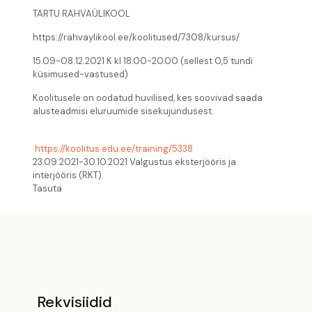
TARTU RAHVAÜLIKOOL
https://rahvaylikool.ee/koolitused/7308/kursus/
15.09-08.12.2021 K kl 18.00-20.00 (sellest 0,5 tundi
küsimused-vastused)
Koolitusele on oodatud huvilised, kes soovivad saada
alusteadmisi eluruumide sisekujundusest.
https://koolitus.edu.ee/traini
ng/5338
23.09.2021-30.10.2021 Valgustus eksterjööris ja
interjööris (RKT).
Tasuta
Rekvisiidid