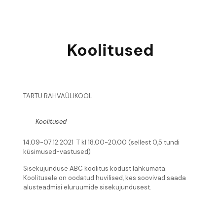
Koolitused
TARTU RAHVAÜLIKOOL
Koolitused
14.09-07.12.2021 T kl 18.00-20.00 (sellest 0,5 tundi
küsimused-vastused)
Sisekujunduse ABC koolitus kodust lahkumata.
Koolitusele on oodatud huvilised, kes soovivad saada
alusteadmisi eluruumide sisekujundusest.