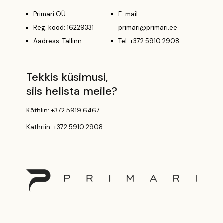
Primari OÜ
E-mail:
Reg. kood: 16229331
primari@primari.ee
Aadress: Tallinn
Tel: +372 5910 2908
Tekkis küsimusi,
siis helista meile?
Käthlin:
+372 5919 6467
Käthriin:
+372 5910 2908