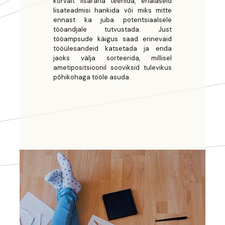
kõrvalt lisaraha teenida, erialaseid
lisateadmisi hankida või miks mitte
ennast ka juba potentsiaalsele
tööandjale tutvustada. Just
tööampsude käigus saad erinevaid
tööülesandeid katsetada ja enda
jaoks välja sorteerida, millisel
ametipositsioonil sooviksid tulevikus
põhikohaga tööle asuda.